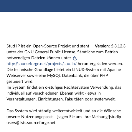
Hauptnavigation
Zweite Navigationsebene
Dritte Navigationsebene
Hauptinhalt
Fußzeile
Impressum
Stud IP ist ein Open-Source Projekt und steht
Version:
5.3.12.3
unter der GNU General Public License. Sämtliche zum Betrieb
notwendigen Dateien können unter
http://sourceforge.net/projects/studip/
heruntergeladen werden.
Die technische Grundlage bietet ein LINUX-System mit Apache
Webserver sowie eine MySQL Datenbank, die über PHP
gesteuert wird.
Im System findet ein 6-stufiges Rechtesystem Verwendung, das
individuell auf verschiedenen Ebenen wirkt - etwa in
Veranstaltungen, Einrichtungen, Fakultäten oder systemweit.
Das System wird ständig weiterentwickelt und an die Wünsche
unserer Nutzer angepasst - [sagen Sie uns Ihre Meinung!]studip-
users@lists.sourceforge.net