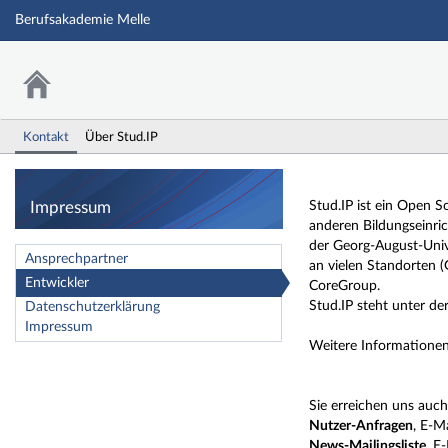
Berufsakademie Melle
Kontakt
Über Stud.IP
Impressum
Impressum
Stud.IP ist ein Open 
anderen Bildungseinri
der Georg-August-Unive
Ansprechpartner
an vielen Standorten 
Entwickler
CoreGroup.
Stud.IP steht unter de
Datenschutzerklärung
Impressum
Weitere Informationen
Sie erreichen uns auc
Nutzer-Anfragen
, E-M
News-Mailingsliste
, E