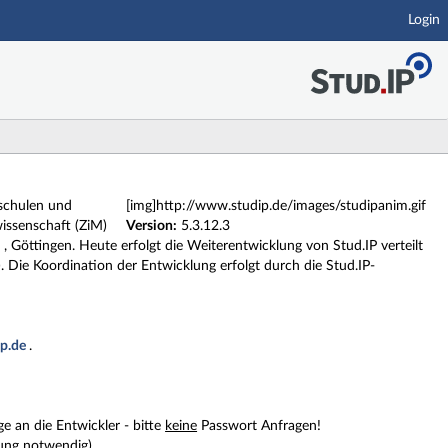
Login
hschulen und
[img]http://www.studip.de/images/studipanim.gif
issenschaft (ZiM)
Version:
5.3.12.3
 Göttingen. Heute erfolgt die Weiterentwicklung von Stud.IP verteilt
 Die Koordination der Entwicklung erfolgt durch die Stud.IP-
ip.de
.
e an die Entwickler - bitte
keine
Passwort Anfragen!
ung notwendig)