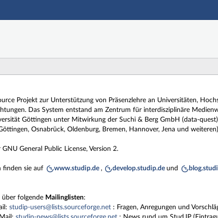
Hauptnavigation
Zweite Navigationsebene
Dritte Navigationsebene
Hauptinhalt
Fußzeile
Source Projekt zur Unterstützung von Präsenzlehre an Universitäten, Hoc
chtungen. Das System entstand am Zentrum für interdisziplinäre Medienw
rsität Göttingen unter Mitwirkung der Suchi & Berg GmbH (data-quest) ,
(Göttingen, Osnabrück, Oldenburg, Bremen, Hannover, Jena und weiteren).
r GNU General Public License, Version 2.
 finden sie auf
www.studip.de
,
develop.studip.de
und
blog.stud
h über folgende
Mailinglisten
:
ail:
studip-users@lists.sourceforge.net
: Fragen, Anregungen und Vorschläg
-Mail:
studip-news@lists.sourceforge.net
: News rund um Stud.IP (Eintrag